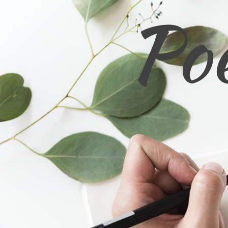
Poe
コ
ン
テ
ン
ツ
へ
ス
キ
ッ
プ