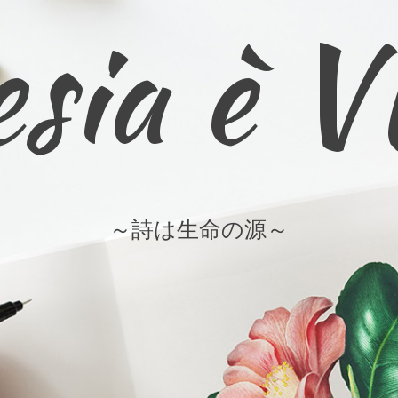
sia è 
～詩は生命の源～