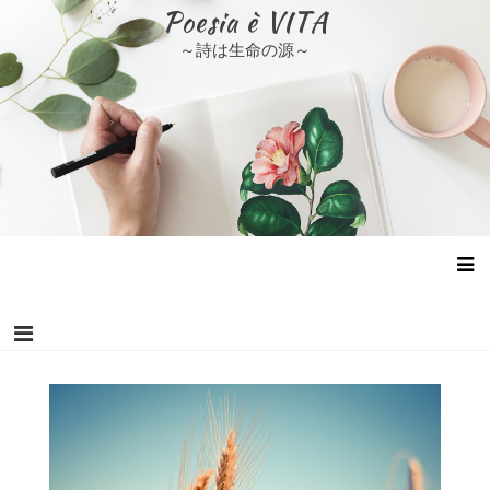
コ
Poesia è VITA
ン
～詩は生命の源～
テ
ン
ツ
へ
ス
キ
ッ
プ