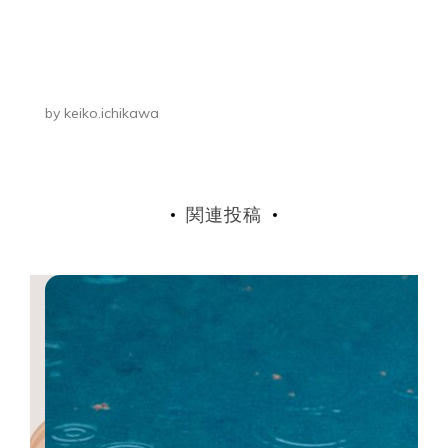
ゲ
ー
シ
by
keiko.ichikawa
ョ
ン
関連投稿