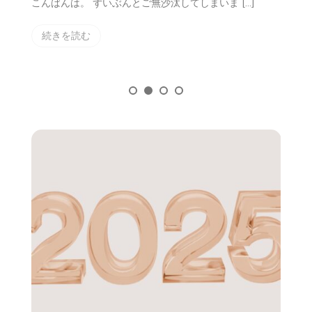
こんばんは。 ずいぶんとご無沙汰してしまいま […]
き
続きを読む