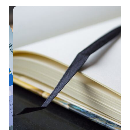
Poetry
2023年8月8日
3年
タグ:
詩
生まれてくれて
だれかがいっていたよ 誰もかれもが みずから […]
続きを読む