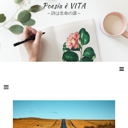
コ
Poesia è VITA
ン
～詩は生命の源～
テ
ン
ツ
へ
ス
キ
ッ
プ