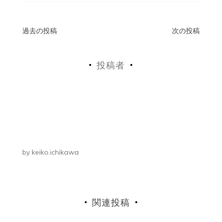
投
過去の投稿
次の投稿
稿
投稿者
ナ
ビ
ゲ
ー
シ
by
keiko.ichikawa
ョ
ン
関連投稿